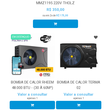
MMZ1195 220V THOLZ
R$ 350,00
ou em 2x de
R$ 175,00
EM DESTAQUE!
BOMBA DE CALOR RHEEM
BOMBA DE CALOR TERMA
48.000 BTU - (30 À 60M³)
02
Valor a consultar
Valor a consultar
apenas 1
apenas 1