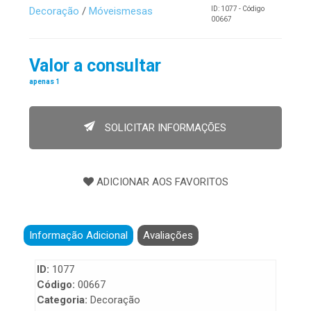
Decoração
/
Móveismesas
ID: 1077 - Código
00667
Valor a consultar
apenas 1
SOLICITAR INFORMAÇÕES
Informação Adicional
Avaliações
ID:
1077
Código:
00667
Categoria:
Decoração