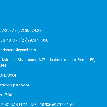
067-2097 / (27) 3067-0222
738-4010 / | (27)99787-1060
.sdpserra@gmail.com
. Mário da Silva Nunes, 347 - Jardim Limoeiro, Serra - ES,
044
CONOSCO!
aremos para você.
s 17:30
PISCINAS LTDA - ME - 10.936.697/0001-60