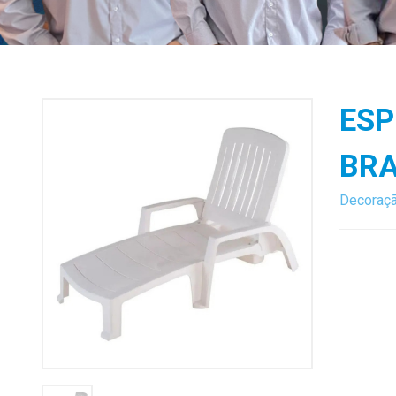
ESP
BR
Decoraç