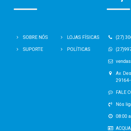
SOBRE NÓS
LOJAS FÍSICAS
(27) 3
SUPORTE
POLÍTICAS
(27)99
vendas
Av. Des
29164-
FALE 
Nós lig
08:00 a
ACQUA 