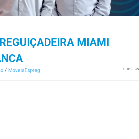
REGUIÇADEIRA MIAMI
ANCA
ão
/
MóveisEspreg
ID: 1089 - C