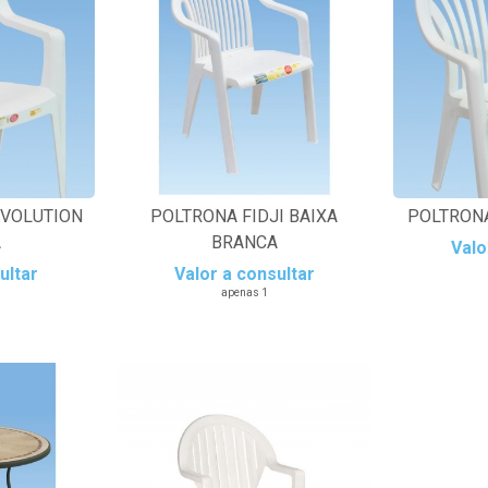
EVOLUTION
POLTRONA FIDJI BAIXA
POLTRONA
A
BRANCA
Valo
ultar
Valor a consultar
apenas 1