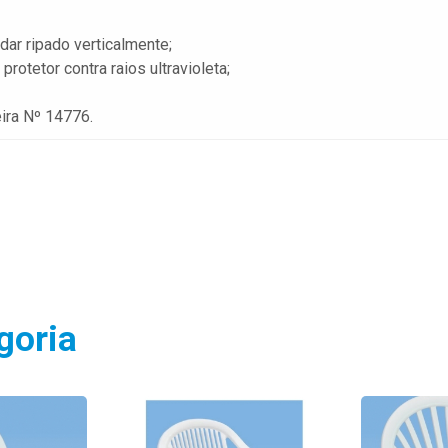
ar ripado verticalmente;
otetor contra raios ultravioleta;
ira Nº 14776.
goria