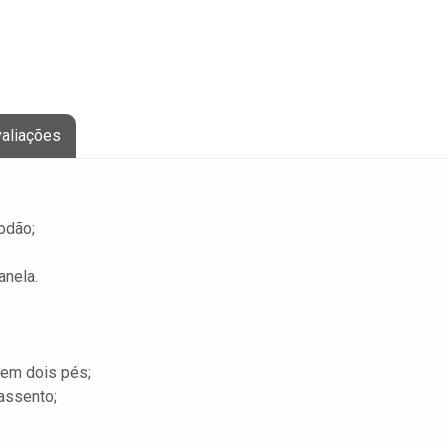
aliações
de algodão;
anela.
 em dois pés;
assento;