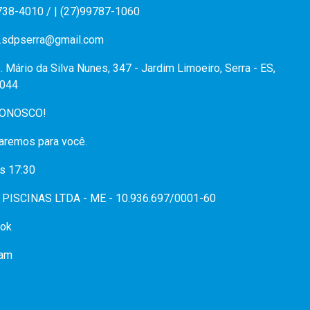
738-4010 / | (27)99787-1060
.sdpserra@gmail.com
. Mário da Silva Nunes, 347 - Jardim Limoeiro, Serra - ES,
044
CONOSCO!
aremos para você.
s 17:30
PISCINAS LTDA - ME - 10.936.697/0001-60
ok
ram