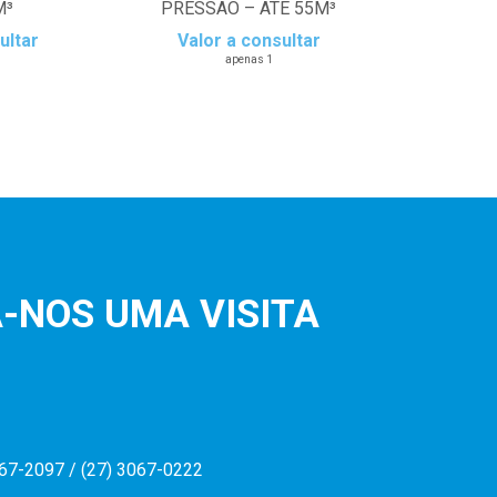
M³
PRESSAO – ATÉ 55M³
ultar
Valor a consultar
apenas 1
-NOS UMA VISITA
067-2097 / (27) 3067-0222