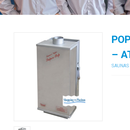
POP
– A
SAUNAS