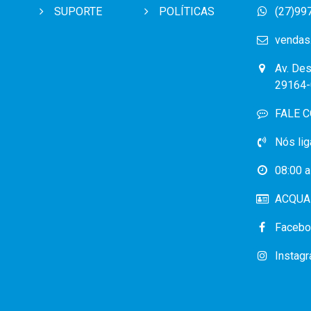
SUPORTE
POLÍTICAS
(27)99
vendas
Av. Des
29164-
FALE 
Nós lig
08:00 a
ACQUA 
Facebo
Instag