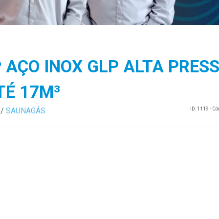
 AÇO INOX GLP ALTA PRES
TÉ 17M³
/
SAUNAGÁS
ID: 1119 - C