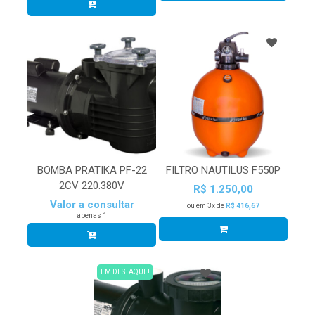
BOMBA PRATIKA PF-22
FILTRO NAUTILUS F550P
2CV 220.380V
R$ 1.250,00
Valor a consultar
ou em 3x de
R$ 416,67
apenas 1
EM DESTAQUE!