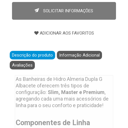
360 litros
SOLICITAR INFORMAÇÕES
Acentos
capacidade para 2 pessoas
CONFIGURAÇÕES
gel coat slim 220v. bif, gel coat master 220v. bif, gel
coat premium 220v. bif, acrílico slim 220v. bif, acrílico
master 220v. bif, acrílico premium 220v. bif
Descrição do produto
Informação Adicional
Embalagem
Avaliações
embalagem de filme liso termocontrátil , e em madeira,
quando necessário envio por transportadora
As Banheiras de Hidro Almeria Dupla G
sendo necessária a inclusão deste opcional no
Albacete oferecem três tipos de
produto.
configuração:
Slim, Master e Premium
,
agregando cada uma mais acessórios de
linha para o seu conforto e praticidade!
Componentes de Linha