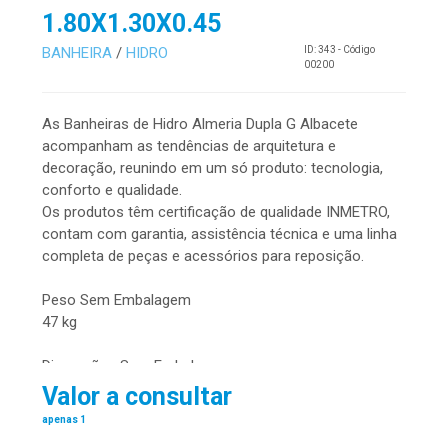
1.80X1.30X0.45
BANHEIRA
/
HIDRO
ID: 343 - Código
00200
As Banheiras de Hidro Almeria Dupla G Albacete
acompanham as tendências de arquitetura e
decoração, reunindo em um só produto: tecnologia,
conforto e qualidade.
Os produtos têm certificação de qualidade INMETRO,
contam com garantia, assistência técnica e uma linha
completa de peças e acessórios para reposição.
Peso Sem Embalagem
47 kg
Dimensões Sem Embalagem
comprimento: 1,80 m – largura: 1,30 m – altura: 0,45 m
Valor a consultar
apenas 1
Capacidade