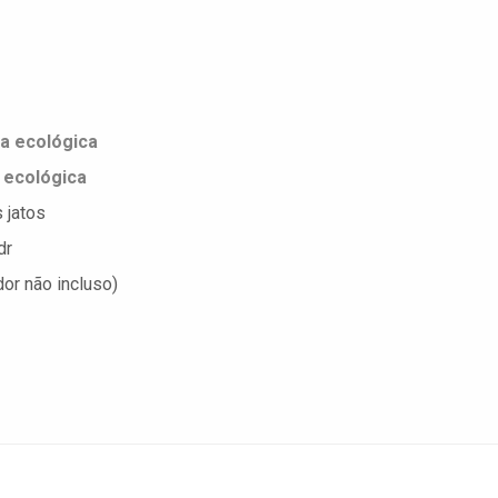
a ecológica
 ecológica
 jatos
dr
or não incluso)