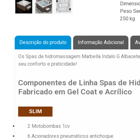
Dimensio
Peso Se
250 kg
Dimensõ
comprimen
Descrição do produto
Informação Adicional
Av
Capacid
Os Spas de hidromassagem Marbella Indalo G Albacete 
1.370 lit
seu conforto e praticidade!
Acentos
Componentes de Linha Spas de Hi
capacida
Fabricado em Gel Coat e Acrílico
SLIM
2 Motobombas 1cv
6 Acionadores pneumáticos antichoque