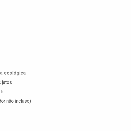
a ecológica
 jatos
dr
or não incluso)