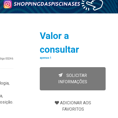
Valor a
consultar
apenas 1
ódigo 00246
SOLICITAR
INFORMAÇÕES
logia,
a,
osição.