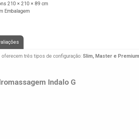
ns 210 × 210 × 89 cm
m Embalagem
es Sem Embalagem
to: 2,05 m – largura: 2,05 m – altura: 0,84 m
aliações
ade
oferecem três tipos de configuração:
Slim, Master e Premiu
ros
dromassagem Indalo G
de para 4 pessoas