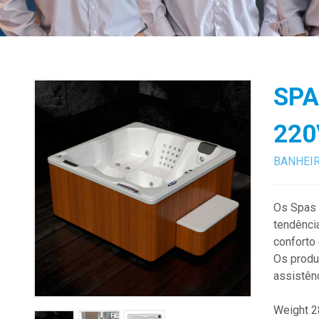
SPA
220
BANHEI
Os Spas 
tendênci
conforto 
Os produ
assistên
Weight 2