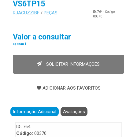
VS6TP15
RJACUZZIBF
/
PEÇAS
ID: 764 - Código
00370
Valor a consultar
apenas 1
SOLICITAR INFORMAÇÕES
Informação Adicional
Avaliações
ID:
764
Código:
00370