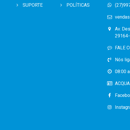
SUPORTE
POLÍTICAS
(27)99
vendas
Av. Des
29164-
FALE 
Nós lig
08:00 a
ACQUA 
Facebo
Instag