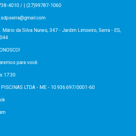
738-4010 / | (27)99787-1060
.sdpserra@gmail.com
. Mário da Silva Nunes, 347 - Jardim Limoeiro, Serra - ES,
044
CONOSCO!
aremos para você.
s 17:30
PISCINAS LTDA - ME - 10.936.697/0001-60
ok
ram