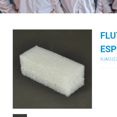
FLU
ES
RJACUZ