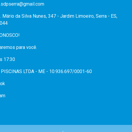
.sdpserra@gmail.com
. Mário da Silva Nunes, 347 - Jardim Limoeiro, Serra - ES,
044
CONOSCO!
aremos para você.
s 17:30
PISCINAS LTDA - ME - 10.936.697/0001-60
ok
ram