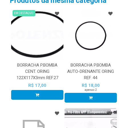
Produtos da mesma categoria
EM DESTAQUE!
BORRACHA P.BOMBA
BORRACHA P.BOMBA
CENT. ORING
AUTO-DRENANTE ORING
122X117X3mm REF.27
REF. 44
R$ 17,00
R$ 18,00
apenas 2