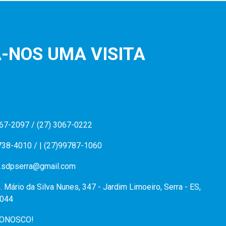
-NOS UMA VISITA
067-2097 / (27) 3067-0222
738-4010 / | (27)99787-1060
.sdpserra@gmail.com
. Mário da Silva Nunes, 347 - Jardim Limoeiro, Serra - ES,
044
CONOSCO!