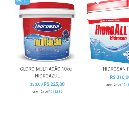
32% OFF
CLORO MULTIAÇÃO 10kg -
HIDROSAN 
HIDROAZUL
R$ 310,0
R$ 225,00
330,00
ou em 2x de
R$ 1
ou em 2x de
R$ 112,50