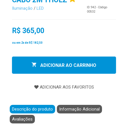
Iluminação
/
LED
ID: 942 - Código
00532
R$ 365,00
ou em 2x de
R$ 182,50
ADICIONAR AO CARRINHO
Descrição do produto
Informação Adicional
Avaliações