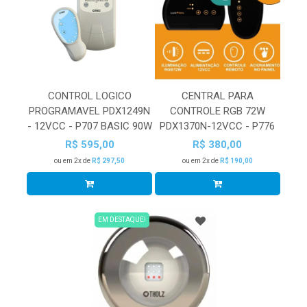
CONTROL LOGICO
CENTRAL PARA
PROGRAMAVEL PDX1249N
CONTROLE RGB 72W
- 12VCC - P707 BASIC 90W
PDX1370N-12VCC - P776
R$ 595,00
R$ 380,00
ou em 2x de
R$ 297,50
ou em 2x de
R$ 190,00
EM DESTAQUE!