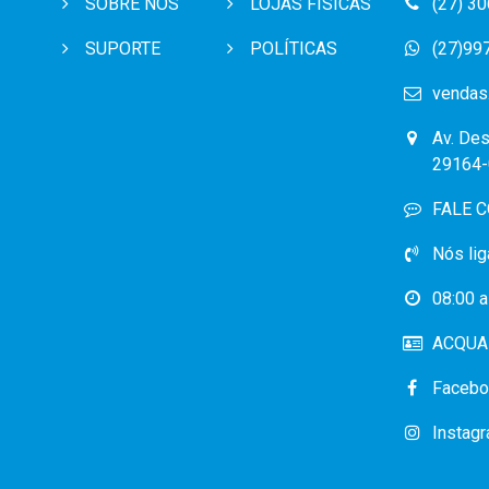
SOBRE NÓS
LOJAS FÍSICAS
(27) 3
SUPORTE
POLÍTICAS
(27)99
vendas
Av. Des
29164-
FALE 
Nós lig
08:00 a
ACQUA 
Facebo
Instag