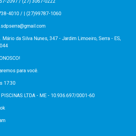
067-2097 / (27) 3067-0222
738-4010 / | (27)99787-1060
.sdpserra@gmail.com
. Mário da Silva Nunes, 347 - Jardim Limoeiro, Serra - ES,
044
CONOSCO!
aremos para você.
s 17:30
PISCINAS LTDA - ME - 10.936.697/0001-60
ok
ram