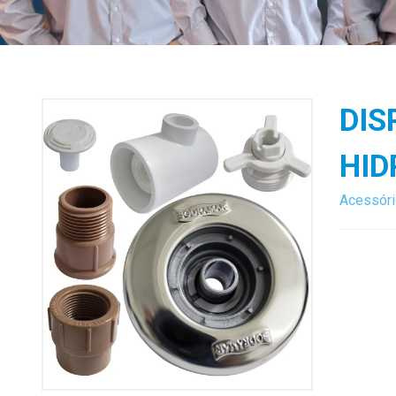
DIS
HI
Acessór