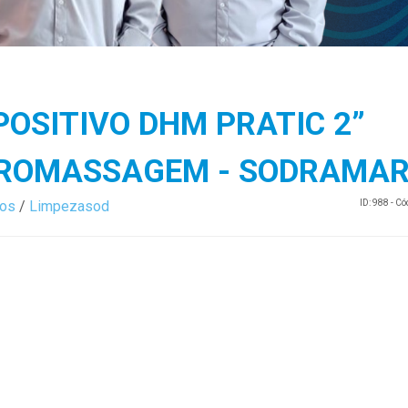
POSITIVO DHM PRATIC 2”
DROMASSAGEM - SODRAMA
ios
/
Limpezasod
ID: 988 - C