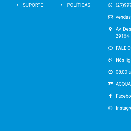
SUPORTE
POLÍTICAS
(27)99
vendas
Av. Des
29164-
FALE 
Nós lig
08:00 a
ACQUA 
Facebo
Instag