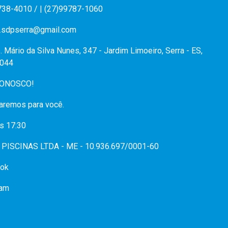
738-4010 / | (27)99787-1060
.sdpserra@gmail.com
. Mário da Silva Nunes, 347 - Jardim Limoeiro, Serra - ES,
044
CONOSCO!
aremos para você.
s 17:30
PISCINAS LTDA - ME - 10.936.697/0001-60
ok
ram