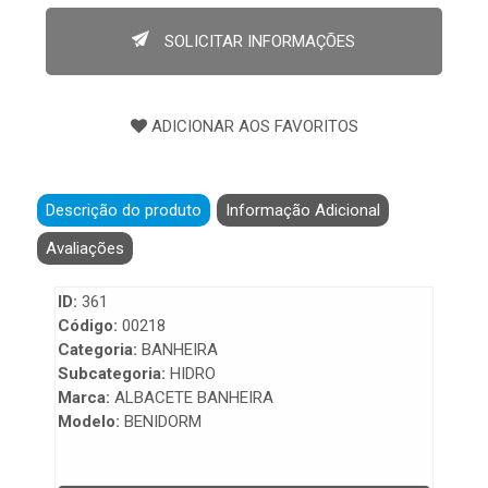
200 litros
SOLICITAR INFORMAÇÕES
Acentos
capacidade para 1 pessoa
CONFIGURAÇÕES
gel coat slim 220v. bif, gel coat master 220v. bif, gel
coat premium 220v. bif, acrílico slim 220v. bif, acrílico
master 220v. bif, acrílico premium 220v. bif
Descrição do produto
Informação Adicional
Embalagem
Avaliações
embalagem de filme liso termocontrátil , e em madeira,
quando necessário envio por transportadora
ID:
361
sendo necessária a inclusão deste opcional no
Código:
00218
produto.
Categoria:
BANHEIRA
Subcategoria:
HIDRO
Marca:
ALBACETE BANHEIRA
Modelo:
BENIDORM