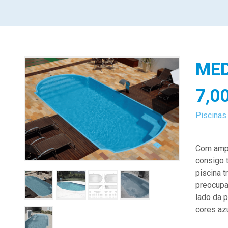
MED
7,0
Piscinas
Com ampl
consigo 
piscina t
preocupa
lado da p
cores azu