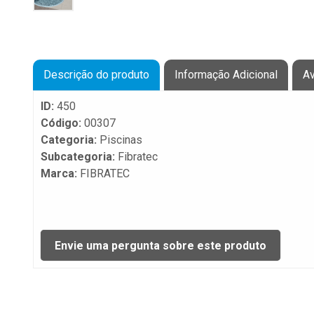
Descrição do produto
Informação Adicional
Av
ID:
450
Código:
00307
Categoria:
Piscinas
Subcategoria:
Fibratec
Marca:
FIBRATEC