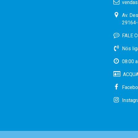
vendas
Av. Des
29164-
FALE 
Nós lig
08:00 a
ACQUA 
Facebo
Instag