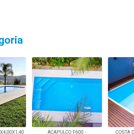
goria
0X4,00X1,40
ACAPULCO F600 -
COSTA D