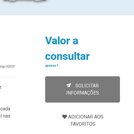
Valor a
consultar
apenas 1
ódigo 00307
SOLICITAR
z
INFORMAÇÕES
 cada
l nas