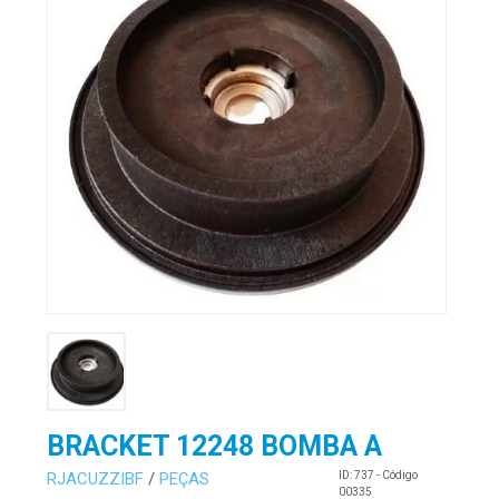
BRACKET 12248 BOMBA A
RJACUZZIBF
/
PEÇAS
ID: 737 - Código
00335