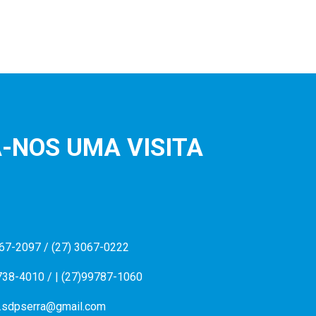
-NOS UMA VISITA
067-2097 / (27) 3067-0222
738-4010 / | (27)99787-1060
.sdpserra@gmail.com