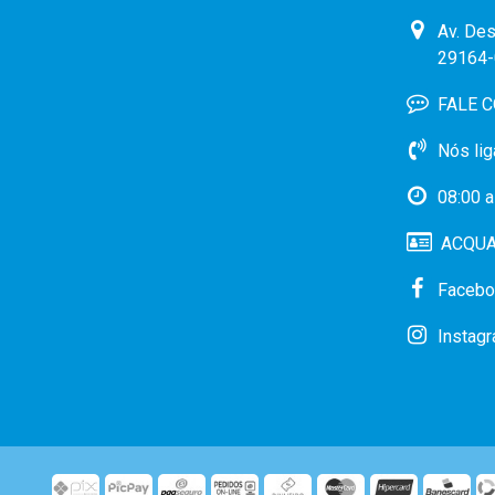
Av. Des
29164-
FALE 
Nós lig
08:00 a
ACQUA 
Facebo
Instag