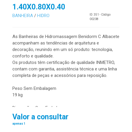
1.40X0.80X0.40
BANHEIRA
/
HIDRO
ID: 351 - Código
00208
As Banheiras de Hidromassagem Benidorm C Albacete
acompanham as tendências de arquitetura e
decoração, reunindo em um só produto: tecnologia,
conforto e qualidade.
Os produtos têm certificação de qualidade INMETRO,
contam com garantia, assistência técnica e uma linha
completa de peças e acessórios para reposição.
Peso Sem Embalagem
19 kg
Dimensões Sem Embalagem
comprimento: 1,40 m – largura: 0,80 m – altura: 0,40 m
Valor a consultar
apenas 1
Capacidade