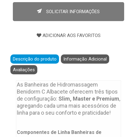
140 litros
SOLICITAR INFORMAÇÕES
Acentos
capacidade para 1 pessoa
CONFIGURAÇÕES
gel coat slim 220v. bif, gel coat master 220v. bif, gel
coat premium 220v. bif
Descrição do produto
Informação Adicional
Embalagem
embalagem de filme liso termocontrátil , e em madeira,
Avaliações
quando necessário envio por transportadora
sendo necessária a inclusão deste opcional no
As Banheiras de Hidromassagem
produto.
Benidorm C Albacete oferecem três tipos
de configuração:
Slim, Master e Premium
,
agregando cada uma mais acessórios de
linha para o seu conforto e praticidade!
Componentes de Linha Banheiras de